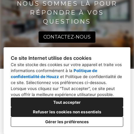
NOUS SOMMES LÀ POUR
RÉPONDRE À VOS
QUESTIONS
CONTACTEZ-NOUS
Ce site Internet utilise des cookies
Ce site stocke des cookies sur votre appareil et traite vos
informations conformément à la
Politique de
confidentialité de Houzz
et
Politique de confidentialité de
ce site
. Sélectionnez vos préférences ci-dessous.
Lorsque vous cliquez sur "Tout accepter", ce site peut
01600, TREVOUX
vous offrir la meilleure expérience utilisateur possible.
06 13 81 25 99
Tout accepter
celinebizet.archi@gmail.com
Refuser les cookies non essentiels
Gérer les préférences
CRÉÉ AVEC
Politique de confidentialité
Paramétrage des cookies