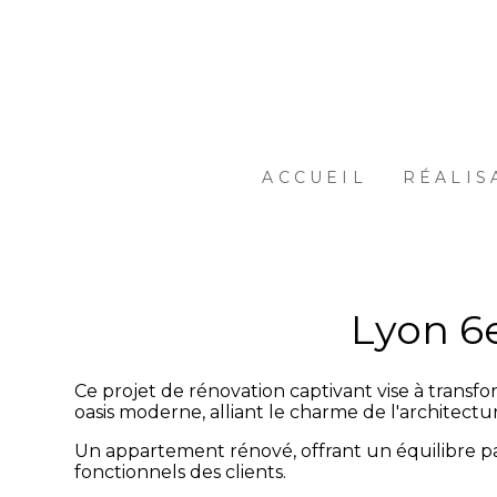
Passer
au
contenu
principal
ACCUEIL
RÉALIS
Lyon 6
Ce projet de rénovation captivant vise à trans
oasis moderne, alliant le charme de l'architec
Un appartement rénové, offrant un équilibre pa
fonctionnels des clients.