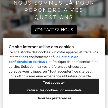
NOUS SOMMES LÀ POUR
RÉPONDRE À VOS
QUESTIONS
CONTACTEZ-NOUS
Ce site Internet utilise des cookies
Ce site stocke des cookies sur votre appareil et traite vos
informations conformément à la
Politique de
confidentialité de Houzz
et
Politique de confidentialité de
ce site
. Sélectionnez vos préférences ci-dessous.
Lorsque vous cliquez sur "Tout accepter", ce site peut
01600, TREVOUX
vous offrir la meilleure expérience utilisateur possible.
06 13 81 25 99
Tout accepter
celinebizet.archi@gmail.com
Refuser les cookies non essentiels
Gérer les préférences
CRÉÉ AVEC
Politique de confidentialité
Paramétrage des cookies